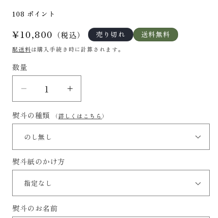
108
ポイント
通
¥10,800
売り切れ
送料無料
（税込）
常
配送料
は購入手続き時に計算されます。
価
数量
格
宇
宇
治
治
熨斗の種類
（
詳しくはこちら
）
茶
茶
専
専
門
門
熨斗紙のかけ方
店
店
ふ
ふ
じ
じ
や
や
熨斗のお名前
茶
茶