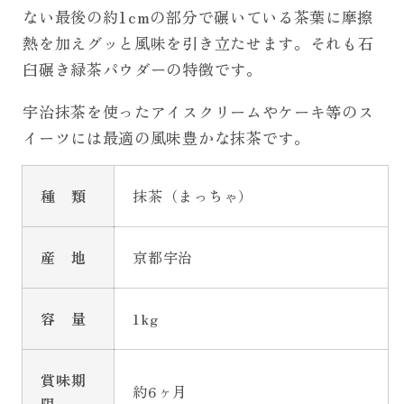
ない最後の約1cmの部分で碾いている茶葉に摩擦
1kg
1kg
入
入
熱を加えグッと風味を引き立たせます。それも石
り
り
臼碾き緑茶パウダーの特徴です。
の
の
宇治抹茶を使ったアイスクリームやケーキ等のス
数
数
イーツには最適の風味豊かな抹茶です。
量
量
を
を
減
増
種 類
抹茶（まっちゃ）
ら
や
す
す
産 地
京都宇治
容 量
1kg
賞味期
約6ヶ月
限