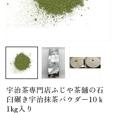
モ
ー
ダ
ル
で
メ
デ
ィ
ア
(1)
(
宇治茶専門店ふじや茶舗の石
を
開
臼碾き宇治抹茶パウダー10ｋ
く
1kg入り