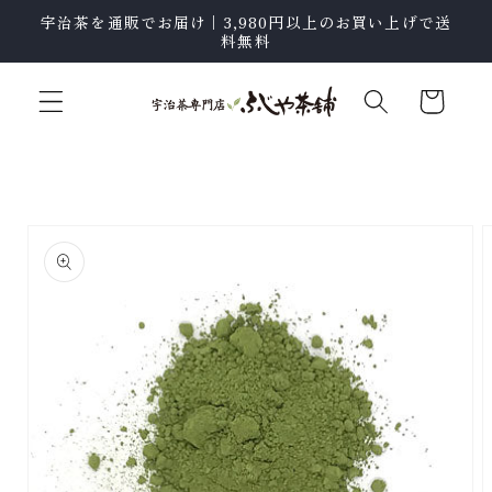
テン
宇治茶を通販でお届け｜3,980円以上のお買い上げで送
ツに
料無料
進む
カ
ー
ト
商品
情報
にス
キッ
プ