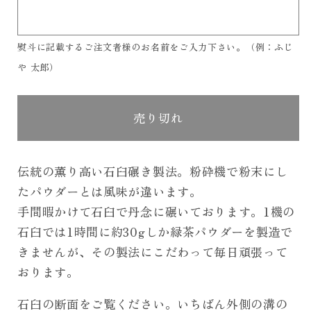
舗
舗
の
の
熨斗に記載するご注文者様のお名前をご入力下さい。（例：ふじ
石
石
や 太郎）
臼
臼
碾
碾
き
き
売り切れ
宇
宇
治
治
伝統の薫り高い石臼碾き製法。粉砕機で粉末にし
抹
抹
たパウダーとは風味が違います。
茶
茶
手間暇かけて石臼で丹念に碾いております。1機の
パ
パ
石臼では1時間に約30gしか緑茶パウダーを製造で
ウ
ウ
きませんが、その製法にこだわって毎日頑張って
ダ
ダ
ー
ー
おります。
10
10
石臼の断面をご覧ください。いちばん外側の溝の
ｋ
ｋ