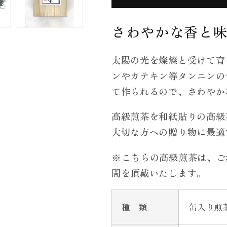
を
を
減
増
さわやかな香と
ら
や
す
す
太陽の光を燦燦と受けて育
ンやカテキン等タンニンの
て作られるので、さわやか
高級煎茶を和紙貼りの高級
大切な方への贈り物に最適
※こちらの高級煎茶は、ご
間を頂戴いたします。
種 類
缶入り煎