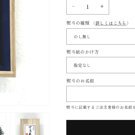
缶
缶
入
入
熨斗の種類
（
詳しくはこちら
）
り
り
高
高
級
級
煎
煎
熨斗紙のかけ方
茶
茶
「英
「英
（は
（は
熨斗のお名前
な
な
ふ
ふ
さ）｣
さ）｣
熨斗に記載するご注文者様のお名前
の
の
数
数
量
量