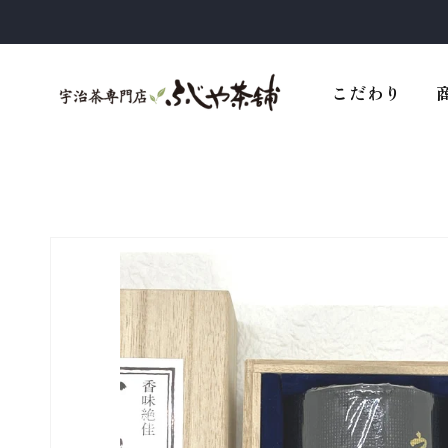
テン
ツに
進む
こだわり
商品
情報
にス
キッ
プ