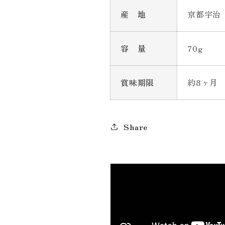
産 地
京都宇治
容 量
70g
賞味期限
約8ヶ月
Share