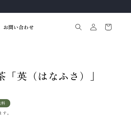
ロ
カ
グ
ー
お問い合わせ
イ
ト
ン
茶「英（はなふさ）｣
無料
ます。