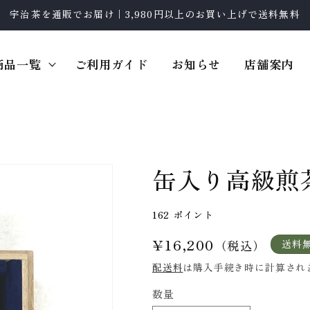
宇治茶を通販でお届け｜3,980円以上のお買い上げで送料無料
商品一覧
ご利用ガイド
お知らせ
店舗案内
缶入り高級煎
162
ポイント
通
¥16,200
送料
（税込）
常
配送料
は購入手続き時に計算され
価
数量
格