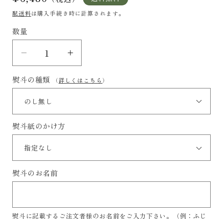
常
配送料
は購入手続き時に計算されます。
価
数量
格
抹
抹
茶
茶
熨斗の種類
（
詳しくはこちら
）
「珠
「珠
玉」
玉」
の
の
熨斗紙のかけ方
数
数
量
量
を
を
減
増
熨斗のお名前
ら
や
す
す
熨斗に記載するご注文者様のお名前をご入力下さい。（例：ふじ