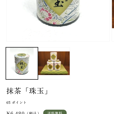
モ
ー
ダ
ル
で
メ
デ
ィ
ア
(1)
(
抹茶「珠玉」
を
開
く
65
ポイント
通
¥6,480
送料無料
（税込）