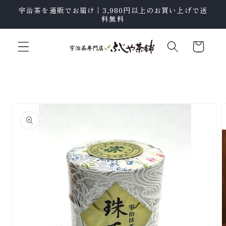
テン
宇治茶を通販でお届け｜3,980円以上のお買い上げで送
ツに
料無料
進む
カ
ー
ト
商品
情報
にス
キッ
プ