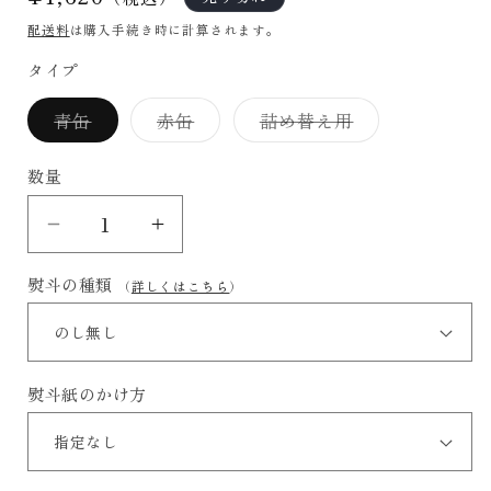
常
配送料
は購入手続き時に計算されます。
価
タイプ
格
青缶
赤缶
詰め替え用
バ
バ
バ
リ
リ
リ
エ
エ
エ
数量
ー
ー
ー
シ
シ
シ
ョ
ョ
ョ
抹
抹
ン
ン
ン
は
は
は
茶
茶
売
売
売
熨斗の種類
（
詳しくはこちら
）
り
り
り
｢初
｢初
切
切
切
れ
れ
れ
音｣
音｣
て
て
て
の
の
い
い
い
る
る
る
数
数
熨斗紙のかけ方
か
か
か
販
販
販
量
量
売
売
売
で
で
で
を
を
き
き
き
減
増
ま
ま
ま