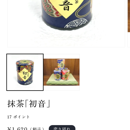
モ
ー
ダ
ル
で
メ
デ
ィ
ア
(1)
(
抹茶｢初音｣
を
開
く
17
ポイント
通
¥1,620
売り切れ
（税込）