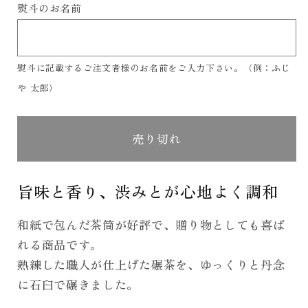
熨斗のお名前
せ
せ
せ
ら
や
ん
ん
ん
す
す
熨斗に記載するご注文者様のお名前をご入力下さい。（例：ふじ
や 太郎）
売り切れ
旨味と香り、渋みとが心地よく調和
和紙で包んだ茶筒が好評で、贈り物としても喜ば
れる商品です。
熟練した職人が仕上げた碾茶を、ゆっくりと丹念
に石臼で碾きました。