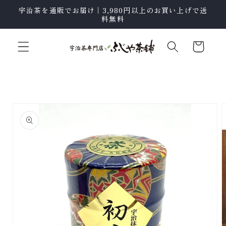
テン
宇治茶を通販でお届け｜3,980円以上のお買い上げで送
ツに
料無料
進む
カ
ー
ト
商品
情報
にス
キッ
プ