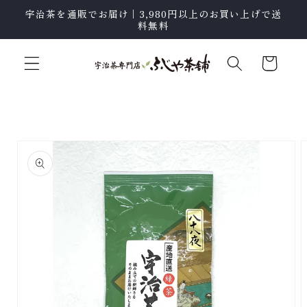
テン
宇治茶を通販でお届け｜3,980円以上のお買い上げで送
ツに
料無料
進む
カ
ー
ト
商品
情報
にス
キッ
プ