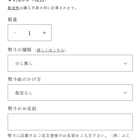
常
配送料
は購入手続き時に計算されます。
価
数量
格
煎
煎
茶
茶
熨斗の種類
（
詳しくはこちら
）
「八
「八
十
十
八
八
熨斗紙のかけ方
夜」
夜」
の
の
数
数
量
量
熨斗のお名前
を
を
減
増
ら
や
熨斗に記載するご注文者様のお名前をご入力下さい。（例：ふじ