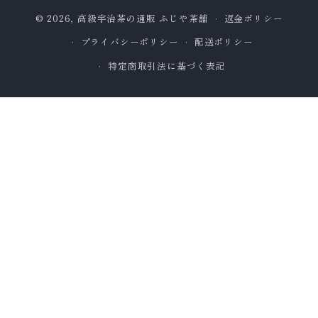
方
© 2026,
高級宇治茶の通販 ふじや茶舗
返金ポリシー
法
プライバシーポリシー
配送ポリシー
特定商取引法に基づく表記