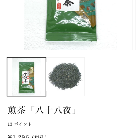
モ
ー
ダ
ル
で
メ
デ
ィ
ア
(1)
(
煎茶「八十八夜」
を
開
く
13
ポイント
通
¥1,296
（税込）